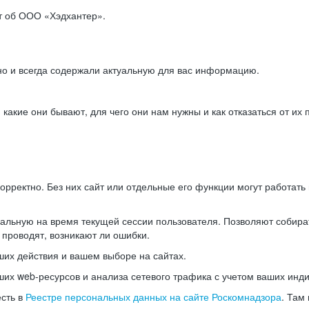
ет об ООО «Хэдхантер».
но и всегда содержали актуальную для вас информацию.
акие они бывают, для чего они нам нужны и как отказаться от их 
рректно. Без них сайт или отдельные его функции могут работат
альную на время текущей сессии пользователя. Позволяют собира
 проводят, возникают ли ошибки.
их действия и вашем выборе на сайтах.
х web-ресурсов и анализа сетевого трафика с учетом ваших инд
есть в
Реестре персональных данных на сайте Роскомнадзора
. Там