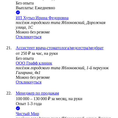
Без опыта
Выплаты: Ежедневно
ИП
Хутыз Ирина Федоровна
посёлок городского типа Яблоновский, Дорожная
улица, 1С
Можно без резюме
Откликнуться
Ассистент врача-стоматолога/медсестра/медбрат
от
250
₽
за час,
на руки
Без опыта
ООО
Графф клиник
посёлок городского типа Яблоновский, 1-й переулок
Гагарина, 4к1
Можно без резюме
Откликнуться
Менеджер по продажам
100 000
–
130 000
₽
за месяц,
на руки
Опыт 1-3 года
Чистый Мир