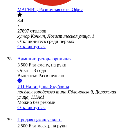
МАГНИТ, Розничная сеть. Офис
3.4
•
27897
отзывов
хутор Кочкин, Логистическая улица, 1
Откликнитесь среди первых
Откликнуться
Администратор-горничная
3 500
₽
за смену,
на руки
Опыт 1-3 года
Выплаты: Раз в неделю
ИП
Натхо Дана Якубовна
посёлок городского типа Яблоновский, Дорожная
улица, 111Ас1
Можно без резюме
Откликнуться
Продавец-консультант
2 500
₽
за месяц,
на руки