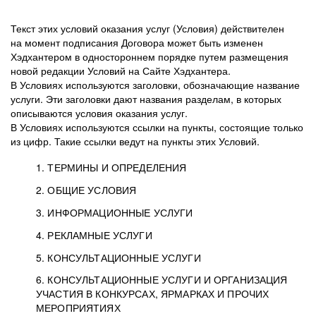
Текст этих условий оказания услуг (Условия) действителен
на момент подписания Договора может быть изменен
Хэдхантером в одностороннем порядке путем размещения
новой редакции Условий на Сайте Хэдхантера.
В Условиях используются заголовки, обозначающие название
услуги. Эти заголовки дают названия разделам, в которых
описываются условия оказания услуг.
В Условиях используются ссылки на пункты, состоящие только
из цифр. Такие ссылки ведут на пункты этих Условий.
1. ТЕРМИНЫ И ОПРЕДЕЛЕНИЯ
2. ОБЩИЕ УСЛОВИЯ
3. ИНФОРМАЦИОННЫЕ УСЛУГИ
1.1. Хэдхантер, или
Хэдхантер, ООО
4. РЕКЛАМНЫЕ УСЛУГИ
HeadHunter, или
«Хэдхантер», ИНН
2.1. Типы и статусы регистрации
5. КОНСУЛЬТАЦИОННЫЕ УСЛУГИ
Исполнитель
7718620740, адрес:
Типы регистрации
3.1. Предоставление доступа к базе данных
2.2. Активация услуг
6. КОНСУЛЬТАЦИОННЫЕ УСЛУГИ И ОРГАНИЗАЦИЯ
125047, г. Москва,
резюме с предложениями Соискателей
Описание и активация
УЧАСТИЯ В КОНКУРСАХ, ЯРМАРКАХ И ПРОЧИХ
2.1.1. Заказчику может быть присвоен один
4.0. Общие условия оказания рекламных услуг
внутригородская
о трудоустройстве с возможностью просмотра
МЕРОПРИЯТИЯХ
из Типов регистраций.
территория
4.0.1. Хэдхантер оказывает Заказчику услугу