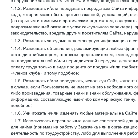
в нарушение законодательства РФ и международного законод
1.1.2. Размещать и/или передавать посредством Сайта инфор
кода, которая может быть противозаконной, угрожающей, оск
(со скрытым интимным и эротическим подтекстом, содержать
подразумевающей оказание услуг сексуального характера), 
законодательство, вредить другим посетителям Сайта, наруша
1.1.3. Размещать заведомо недостоверную информацию о себ
1.1.4. Размещать объявления, рекламирующие любые франча
стать дистрибьютером, торговым представителем, «менедже
на предварительной и/или периодической передаче денежны
оплату труда только в виде процента от продаж и/или требуе
«членов клуба» и тому подобное;
1.1.5. Размещать и/или передавать, используя Сайт, контент
в случае, если Пользователь не имеет на это необходимого 
либо произведения, товарные знаки и знаки обслуживания,
информацию, составляющую чью-либо коммерческую тайну, и
подобное;
1.1.6. Уничтожать и/или изменять любые материалы на Сайте
1.1.7. Использовать персональные данные соискателей для ц
для найма (приема) на работу у Заказчика или в организаци
деятельность по трудоустройству, либо для выполнения рабо