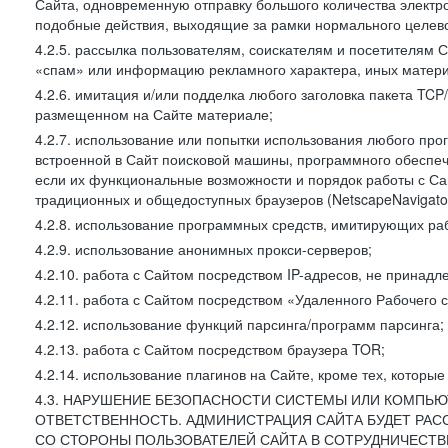
Сайта, одновременную отправку большого количества электро
подобные действия, выходящие за рамки нормального целевог
4.2.5. рассылка пользователям, соискателям и посетителя
«спам» или информацию рекламного характера, иных материа
4.2.6. имитация и/или подделка любого заголовка пакета TCP
размещенном на Сайте материале;
4.2.7. использование или попытки использования любого про
встроенной в Сайт поисковой машины, программного обеспе
если их функциональные возможности и порядок работы с Са
традиционных и общедоступных браузеров (NetscapeNavigator
4.2.8. использование программных средств, имитирующих раб
4.2.9. использование анонимных прокси-серверов;
4.2.10. работа с Сайтом посредством IP-адресов, не принадл
4.2.11. работа с Сайтом посредством «Удаленного Рабочего с
4.2.12. использование функций парсинга/программ парсинга;
4.2.13. работа с Сайтом посредством браузера TOR;
4.2.14. использование плагинов на Сайте, кроме тех, которы
4.3. НАРУШЕНИЕ БЕЗОПАСНОСТИ СИСТЕМЫ ИЛИ КОМПЬЮ
ОТВЕТСТВЕННОСТЬ. АДМИНИСТРАЦИЯ САЙТА БУДЕТ РА
СО СТОРОНЫ ПОЛЬЗОВАТЕЛЕЙ САЙТА В СОТРУДНИЧЕСТ