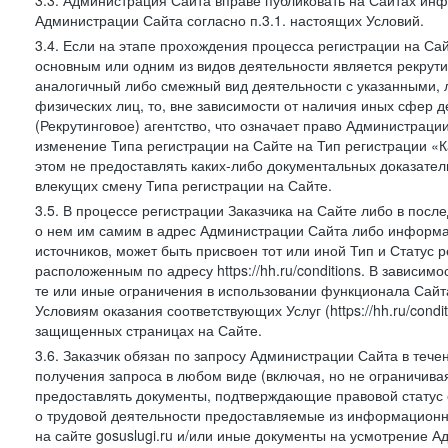
3.3. Администрация Сайта вправе публиковать на Сайтах ин
Администрации Сайта согласно п.3.1. настоящих Условий.
3.4. Если на этапе прохождения процесса регистрации на Сай
основным или одним из видов деятельности является рекрутин
аналогичный либо смежный вид деятельности с указанными, 
физических лиц, то, вне зависимости от наличия иных сфер д
(Рекрутинговое) агентство, что означает право Администраци
изменение Типа регистрации на Сайте на Тип регистрации «К
этом не предоставлять каких-либо документальных доказател
влекущих смену Типа регистрации на Сайте.
3.5. В процессе регистрации Заказчика на Сайте либо в пос
о нем им самим в адрес Администрации Сайта либо информа
источников, может быть присвоен тот или иной Тип и Статус 
расположенным по адресу https://hh.ru/conditions. В зависим
те или иные ограничения в использовании функционала Сайта
Условиям оказания соответствующих Услуг (https://hh.ru/condi
защищенных страницах на Сайте.
3.6. Заказчик обязан по запросу Администрации Сайта в тече
получения запроса в любом виде (включая, но не ограничива
предоставлять документы, подтверждающие правовой статус с
о трудовой деятельности предоставляемые из информацион
на сайте gosuslugi.ru и/или иные документы на усмотрение 