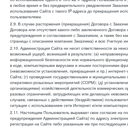
в любое время и без предварительного уведомления Заказчи
использования Сайта с такого IP-адреса до прекращения исп
пользователями.
2.9. В случае расторжения (прекращения) Договора с Заказч
Договора или отсутствия какого-либо заключенного Договора
предупреждения и согласования с Заказчиком, а также без к
страницы с описанием компании Заказчика) и всю Учетную и
2.10. Администрация Сайта не несет ответственности за неи
возможный ущерб, возникший в результате: (а) неправомерн
информационной безопасности или нормального функциониров
в коде, компьютерными вирусами и иными посторонними фраг
(невозможности установления, прекращения и пр.) интернет
Сайта; (г) проведения государственными и муниципальными 
оперативно-розыскных мероприятий (СОРМ); (д) установлени
организациями) хозяйственной деятельности коммерческих о
разовых ограничений, затрудняющих или делающих невозмож
случаев, связанных с действиями (бездействием) пользовате
ситуации с использованием сети Интернет и/или компьютерн
2.11. Настоящим Пользователь выражает свое согласие на п
предупреждения Администрацией Сайта) по адресу электрон
регистрации на Сайте либо указанным им при последующем и