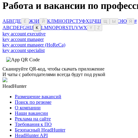
Работа и вакансии по профес
А
Б
В
Г
Д
Е
Ж
З
И
К
Л
М
Н
О
П
Р
С
Т
У
Ф
Х
Ц
Ч
Ш
Э
Ю
#
Ё
Й
Щ
Ы
Я
A
B
C
D
E
F
G
H
I
J
L
M
N
O
P
Q
R
S
T
U
V
W
X
K
Y
Z
key account executive
key account manager
key account manager (HoReCa)
key account specialist
Сканируйте QR-код, чтобы скачать приложение
И чаты с работодателями всегда будут под рукой
HeadHunter
Размещение вакансий
Поиск по резюме
О компании
Наши вакансии
Реклама на сайте
Требования к ПО
Безопасный HeadHunter
HeadHunter API