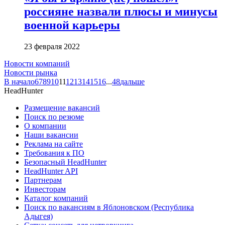
россияне назвали плюсы и минусы
военной карьеры
23 февраля 2022
Новости компаний
Новости рынка
В начало
6
7
8
9
10
11
12
13
14
15
16
...
48
дальше
HeadHunter
Размещение вакансий
Поиск по резюме
О компании
Наши вакансии
Реклама на сайте
Требования к ПО
Безопасный HeadHunter
HeadHunter API
Партнерам
Инвесторам
Каталог компаний
Поиск по вакансиям в Яблоновском (Республика
Адыгея)