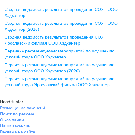
Сводная ведомость результатов проведения СОУТ ООО
Воронеж
Хэдхантер
Сводная ведомость результатов проведения СОУТ ООО
ул. Комиссаржевской, д. 10,
Хэдхантер (2026)
офис 1212
Сводная ведомость результатов проведения СОУТ
+7 473 280-05-05
Ярославский филиал ООО Хэдхантер
pr@vrn.hh.ru
Перечень рекомендуемых мероприятий по улучшению
условий труда ООО Хэдхантер
Казань
Перечень рекомендуемых мероприятий по улучшению
ул. Спартаковская, д. 2А, этаж 3,
условий труда ООО Хэдхантер (2026)
помещение 15
Перечень рекомендуемых мероприятий по улучшению
условий труда Ярославский филиал ООО Хэдхантер
+7 843 212-12-50
pr@kzn.hh.ru
HeadHunter
Размещение вакансий
Екатеринбург
Поиск по резюме
ул. Боевых Дружин, стр. 20,
О компании
5 этаж, офис 505, 521
Наши вакансии
Реклама на сайте
+7 343 226-79-99