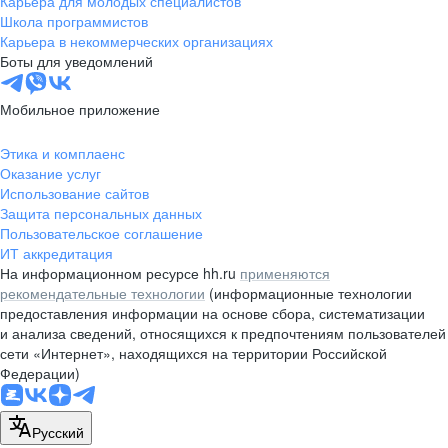
Карьера для молодых специалистов
pr@nsk.hh.ru
Школа программистов
Карьера в некоммерческих организациях
Минск
Боты для уведомлений
пр-т Дзержинского, д. 57,
10 этаж, помещение 45-1
Мобильное приложение
+375 (17)
336-03-02
Этика и комплаенс
pr@rabota.by
Оказание услуг
Использование сайтов
Алматы
Защита персональных данных
Пользовательское соглашение
пр. Абая, д. 151, БЦ Алатау,
ИТ аккредитация
12 этаж, офис 1209
На информационном ресурсе hh.ru
применяются
+7 727 232-13-13
рекомендательные технологии
(информационные технологии
pr@headhunter.com.kz
предоставления информации на основе сбора, систематизации
и анализа сведений, относящихся к предпочтениям пользователей
сети «Интернет», находящихся на территории Российской
Федерации)
Русский