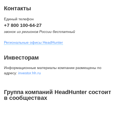
Контакты
Единый телефон
+7 800 100-64-27
звонок из регионов России бесплатный
Региональные офисы HeadHunter
Москва
Инвесторам
внутригородская территория
Информационные материалы компании размещены по
Муниципальный округ Тверской,
адресу:
investor.hh.ru
2-я Брестская ул., д. 48,
помещение 25
+7 495 974-64-27
Группа компаний HeadHunter состоит
+7 495 980-64-27
в сообществах
+7 495 134-92-24
press@hh.ru