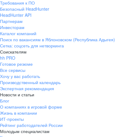
Требования к ПО
pr@ural.hh.ru
Безопасный HeadHunter
HeadHunter API
Краснодар
Партнерам
Инвесторам
ул. Янковского, д. 169, 7 этаж,
Каталог компаний
706 каб.
Поиск по вакансиям в Яблоновском (Республика Адыгея)
+7 861 205-55-57
Сетка: соцсеть для нетворкинга
pr@krd.hh.ru
Соискателям
hh PRO
Готовое резюме
Владивосток
Все сервисы
пер. Ланинский д. 4, офис 3.4
Хочу у вас работать
Производственный календарь
+7 423 202-33-28
Экспертная рекомендация
pr@dv.hh.ru
Новости и статьи
Блог
Новосибирск
О компаниях в игровой форме
Жизнь в компании
ул. Большевистская, д. 35,
ИТ-проекты
помещение 21
Рейтинг работодателей России
+7 383 207-94-64
Молодым специалистам